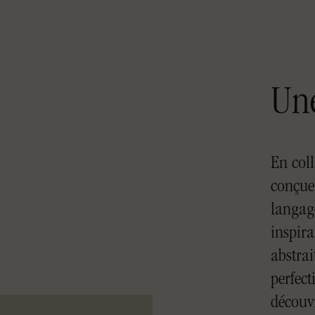
Une
En col
conçue
langage
inspira
abstrai
perfect
découvr