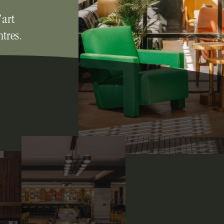
’art
ntres.