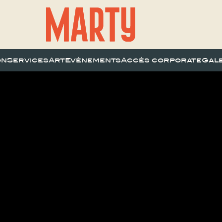
on
Services
Art
Evènements
Accès corporate
Gal