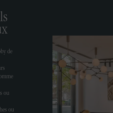
ls
ux
bby de
urs
 comme
és ou
phes ou