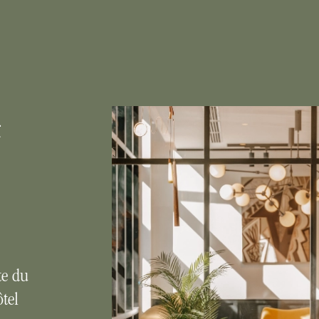
4
te du
tel