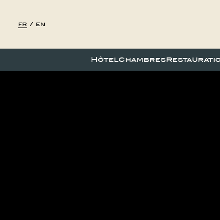
fr
/
en
Hôtel
Chambres
Restaurati