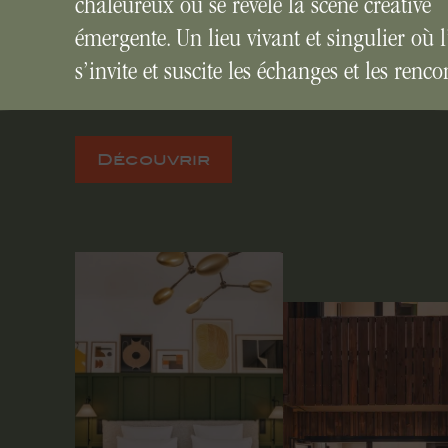
chaleureux où se révèle la scène créative
émergente. Un lieu vivant et singulier où l
s’invite et suscite les échanges et les renco
Découvrir