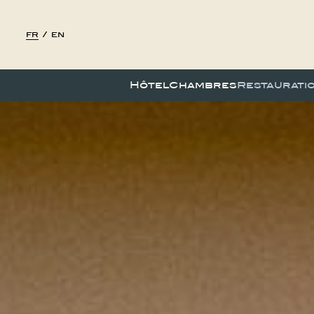
fr
/
en
Hôtel
Chambres
Restaurati