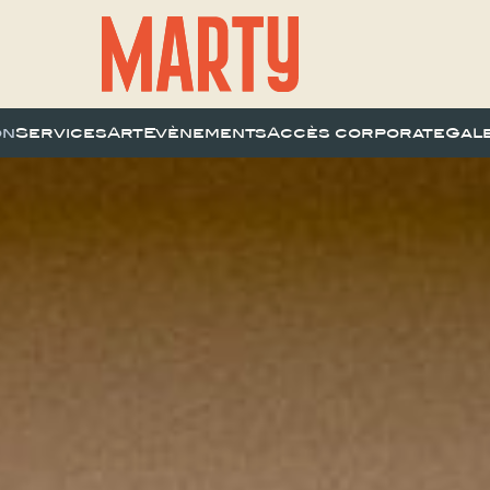
on
Services
Art
Evènements
Accès corporate
Gal